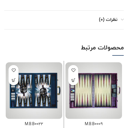
نظرات (0)
محصولات مرتبط
M.B.B0022
M.B.B0009