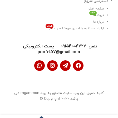
دسترسی سریع
صفحه اصلی
NEW
فروشگاه
درباره ما
CALL
ارتباط مستقیم با ادمین فروشگاه و طراح
تلفن: 09154004727 پست الکترونیکی :
poofel57@gmail.com
کلیه حقوق این وب سایت متعلق به برند mgammon می
باشد.Copyright 2022 ©