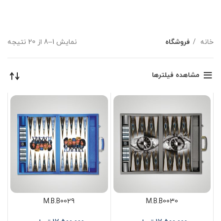
خانه
فروشگاه
نمایش 1–8 از 20 نتیجه
مشاهده فیلترها
M.B.B0029
M.B.B0030